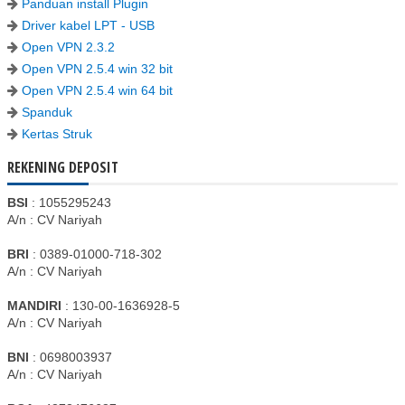
Panduan install Plugin
Driver kabel LPT - USB
Open VPN 2.3.2
Open VPN 2.5.4 win 32 bit
Open VPN 2.5.4 win 64 bit
Spanduk
Kertas Struk
REKENING DEPOSIT
BSI
: 1055295243
A/n : CV Nariyah
BRI
: 0389-01000-718-302
A/n : CV Nariyah
MANDIRI
: 130-00-1636928-5
A/n : CV Nariyah
BNI
: 0698003937
A/n : CV Nariyah