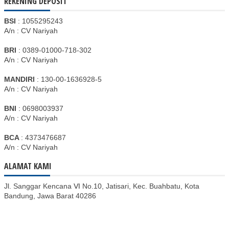
REKENING DEPOSIT
BSI
: 1055295243
A/n : CV Nariyah
BRI
: 0389-01000-718-302
A/n : CV Nariyah
MANDIRI
: 130-00-1636928-5
A/n : CV Nariyah
BNI
: 0698003937
A/n : CV Nariyah
BCA
: 4373476687
A/n : CV Nariyah
ALAMAT KAMI
Jl. Sanggar Kencana Ⅵ No.10, Jatisari, Kec. Buahbatu, Kota
Bandung, Jawa Barat 40286